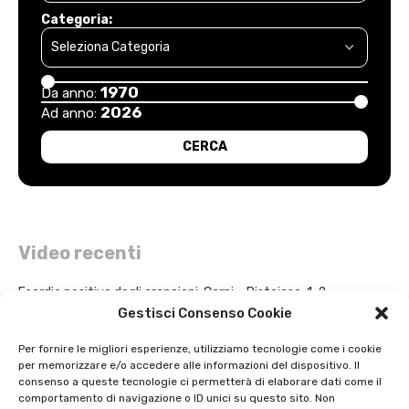
Categoria:
1970
Da anno:
2026
Ad anno:
Video recenti
Esordio positivo degli arancioni: Carpi – Pistoiese: 1-2
Gestisci Consenso Cookie
Intervista a Gian Antonio Stella su “L’orda” di Luigi Bardelli 2002
Per fornire le migliori esperienze, utilizziamo tecnologie come i cookie
per memorizzare e/o accedere alle informazioni del dispositivo. Il
Festa dell’ Unità PDS: interviste 1991
consenso a queste tecnologie ci permetterà di elaborare dati come il
comportamento di navigazione o ID unici su questo sito. Non