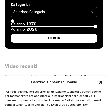
Categoria:
1970
Da anno:
2026
Ad anno:
Video recenti
Esordio positivo degli arancioni: Carpi – Pistoiese: 1-2
Gestisci Consenso Cookie
Intervista a Gian Antonio Stella su “L’orda” di Luigi Bardelli 2002
Per fornire le migliori esperienze, utilizziamo tecnologie come i cookie
per memorizzare e/o accedere alle informazioni del dispositivo. Il
Festa dell’ Unità PDS: interviste 1991
consenso a queste tecnologie ci permetterà di elaborare dati come il
comportamento di navigazione o ID unici su questo sito. Non
GIOSTRA DELL’ORSO 1979