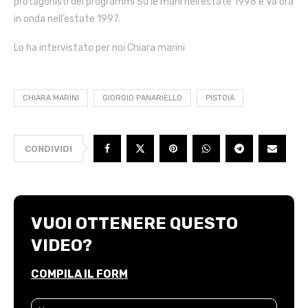
protagonisti dei programmi Su le mani nell’estate 1996 e Va ora
in onda nell’estate 1997.
Lo ha intervistato per noi Chiara marini
CHIARA MARINI
GIORGIO PANARIELLO
PISTOIA
CONDIVIDI
VUOI OTTENERE QUESTO
VIDEO?
COMPILA IL FORM