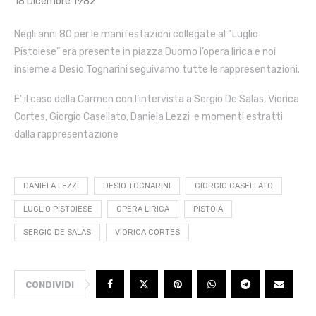
18 Dicembre 1982
Negli anni 80 per le manifestazioni collegate al “Luglio
Pistoiese” era presente in piazza Duomo l’opera lirica e noi
insieme a Desio Tognarini seguivamo tutte le rappresentazioni.
E’ il caso della Carmen con l’intervista a Sergio De Salas, Viorica
Cortes, Giorgio Casellato, Daniela Lezzi e momenti estratti
dalla rappresentazione
DANIELA LEZZI
DESIO TOGNARINI
GIORGIO CASELLATO
LUGLIO PISTOIESE
OPERA LIRICA
PISTOIA
SERGIO DE SALAS
VIORICA CORTES
CONDIVIDI