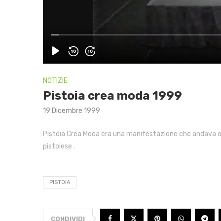
NOTIZIE
Pistoia crea moda 1999
19 Dicembre 1999
Pistoia Crea Moda era una manifestazione che andava oltre
pistoiese .
PISTOIA
CONDIVIDI