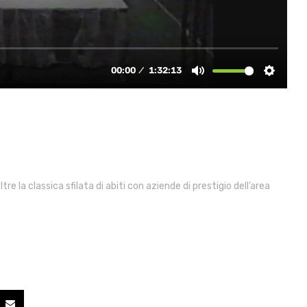
 la classica sfilata di abiti con aziende di prestigio dell’area