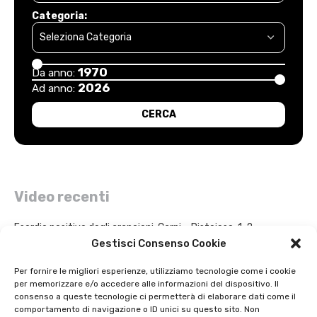
Categoria:
1970
Da anno:
2026
Ad anno:
Video recenti
Esordio positivo degli arancioni: Carpi – Pistoiese: 1-2
Gestisci Consenso Cookie
Intervista a Gian Antonio Stella su “L’orda” di Luigi Bardelli 2002
Per fornire le migliori esperienze, utilizziamo tecnologie come i cookie
per memorizzare e/o accedere alle informazioni del dispositivo. Il
Festa dell’ Unità PDS: interviste 1991
consenso a queste tecnologie ci permetterà di elaborare dati come il
comportamento di navigazione o ID unici su questo sito. Non