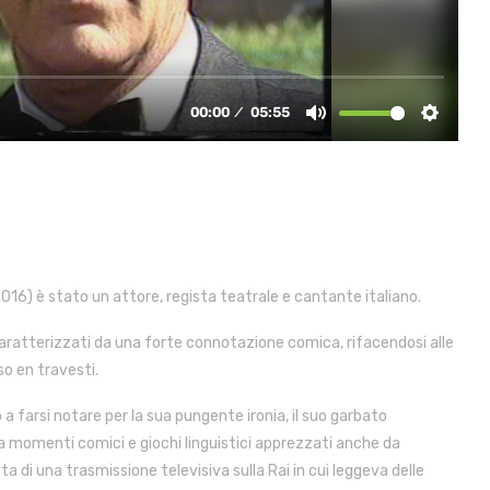
16) è stato un attore, regista teatrale e cantante italiano.
aratterizzati da una forte connotazione comica, rifacendosi alle
so en travesti.
iò a farsi notare per la sua pungente ironia, il suo garbato
a momenti comici e giochi linguistici apprezzati anche da
ta di una trasmissione televisiva sulla Rai in cui leggeva delle