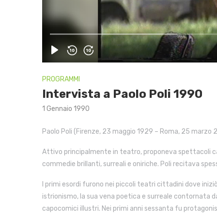
PROGRAMMI
Intervista a Paolo Poli 1990
1 Gennaio 1990
Paolo Poli (Firenze, 23 maggio 1929 – Roma, 25 marzo 20
Attivo principalmente in teatro, proponeva spettacoli c
commedie brillanti, surreali e oniriche. Poli recitava spes
I primi esordi furono nei piccoli teatri cittadini dove iniz
istrionismo, la sua vena poetica e surreale contornata d
capocomici illustri. Nei primi anni sessanta fu protagonis