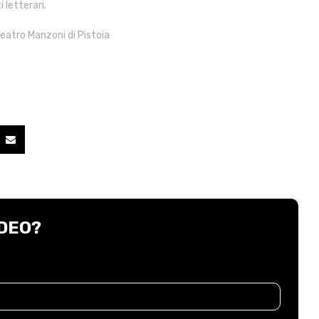
 letterari.
 teatro Manzoni di Pistoia
DEO?