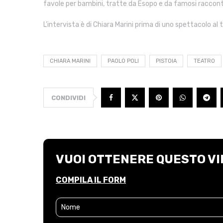
favole per bambini, tratte da Esopo e da famosi racconti
L’intervista è di Chiara Marini prima di uno spettacolo al
CHIARA MARINI
PAOLO POLI
PISTOIA
TEATRO
CONDIVIDI
VUOI OTTENERE QUESTO VI
COMPILA IL FORM