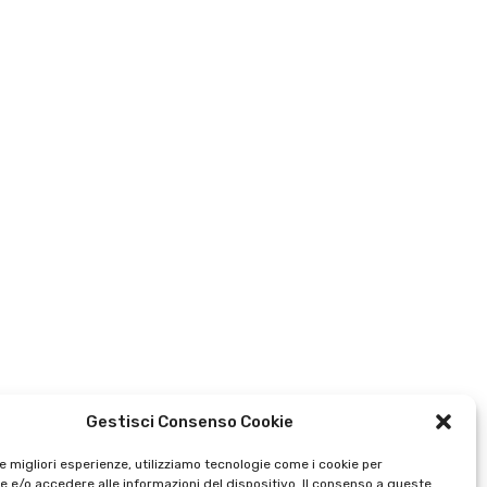
Intervista a Francesco Freda
Intervista a don Luigi 
2019
Epicoco 2019
2 Ottobre 2019
1 Ottobre 2019
Gestisci Consenso Cookie
le migliori esperienze, utilizziamo tecnologie come i cookie per
 e/o accedere alle informazioni del dispositivo. Il consenso a queste