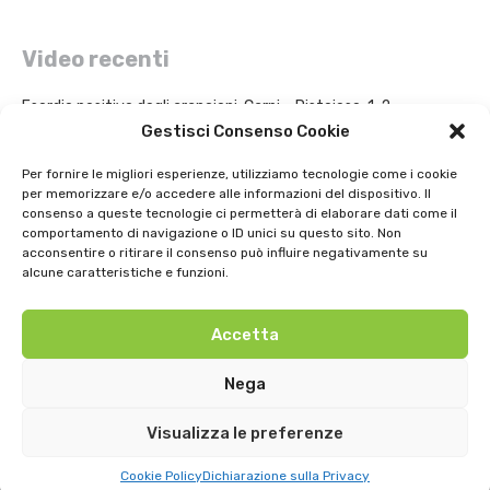
Video recenti
Esordio positivo degli arancioni: Carpi – Pistoiese: 1-2
Gestisci Consenso Cookie
Intervista a Gian Antonio Stella su “L’orda” di Luigi Bardelli 2002
Per fornire le migliori esperienze, utilizziamo tecnologie come i cookie
per memorizzare e/o accedere alle informazioni del dispositivo. Il
Festa dell’ Unità PDS: interviste 1991
consenso a queste tecnologie ci permetterà di elaborare dati come il
comportamento di navigazione o ID unici su questo sito. Non
GIOSTRA DELL’ORSO 1979
acconsentire o ritirare il consenso può influire negativamente su
alcune caratteristiche e funzioni.
Uno strepitoso anno di basket della SNAI Montecatini 1998
Accetta
Nega
Visualizza le preferenze
@2024
TV LIBERA S.P.A.
- Tutti i diritti riservati. Powered by
Rubidia
Privacy
-
Cookie
-
Preferenze
Cookie Policy
Dichiarazione sulla Privacy