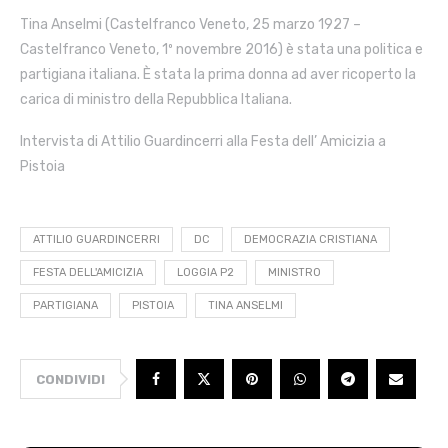
Tina Anselmi (Castelfranco Veneto, 25 marzo 1927 –
Castelfranco Veneto, 1º novembre 2016) è stata una politica e
partigiana italiana. È stata la prima donna ad aver ricoperto la
carica di ministro della Repubblica Italiana.
Intervista di Attilio Guardincerri alla Festa dell’ Amicizia a
Pistoia
ATTILIO GUARDINCERRI
DC
DEMOCRAZIA CRISTIANA
FESTA DELL'AMICIZIA
LOGGIA P2
MINISTRO
PARTIGIANA
PISTOIA
TINA ANSELMI
CONDIVIDI