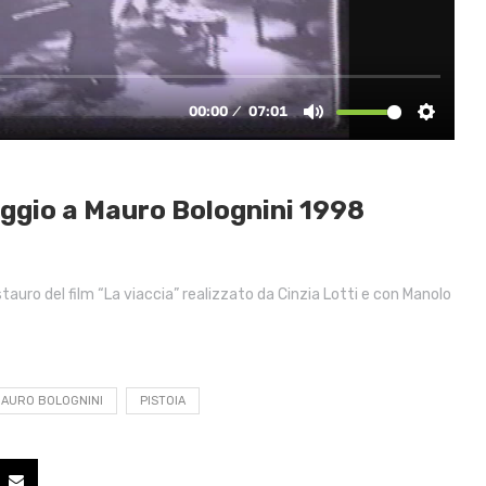
ggio a Mauro Bolognini 1998
tauro del film “La viaccia” realizzato da Cinzia Lotti e con Manolo
AURO BOLOGNINI
PISTOIA