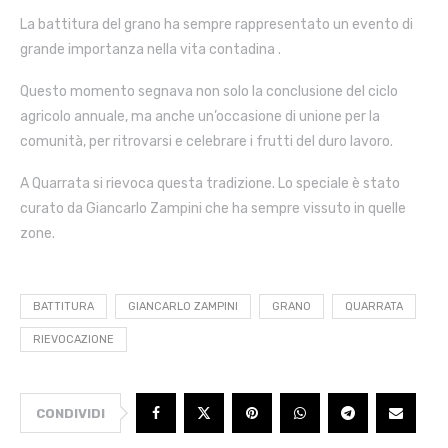
La battitura del grano ha sempre rappresentato un evento di
grande importanza nella vita contadina .
Questo momento segnava non solo la conclusione del ciclo
agricolo annuale, ma anche un’occasione di unione per la
comunità, per ritrovarsi e celebrare i frutti del duro lavoro.
A Quarrata si rievoca questa tradizione. Lo speciale è stato
curato da Giancarlo Zampini che ha sempre vissuto in quelle
zone.
BATTITURA
GIANCARLO ZAMPINI
GRANO
QUARRATA
RIEVOCAZIONE
CONDIVIDI