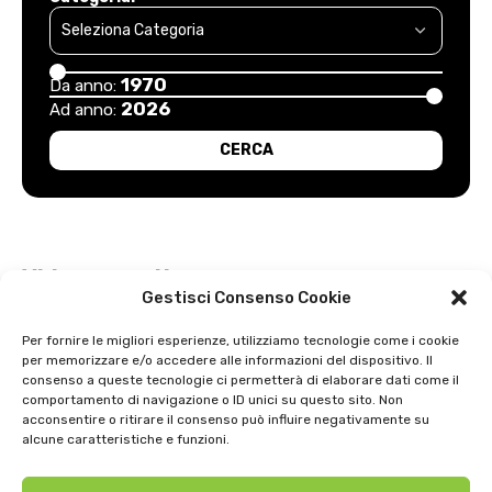
1970
Da anno:
2026
Ad anno:
Video recenti
Gestisci Consenso Cookie
Esordio positivo degli arancioni: Carpi – Pistoiese: 1-2
Per fornire le migliori esperienze, utilizziamo tecnologie come i cookie
per memorizzare e/o accedere alle informazioni del dispositivo. Il
Intervista a Gian Antonio Stella su “L’orda” di Luigi Bardelli 2002
consenso a queste tecnologie ci permetterà di elaborare dati come il
comportamento di navigazione o ID unici su questo sito. Non
Festa dell’ Unità PDS: interviste 1991
acconsentire o ritirare il consenso può influire negativamente su
alcune caratteristiche e funzioni.
GIOSTRA DELL’ORSO 1979