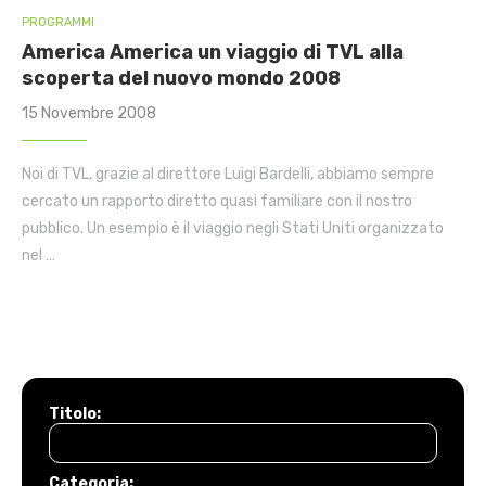
PROGRAMMI
America America un viaggio di TVL alla
scoperta del nuovo mondo 2008
15 Novembre 2008
Noi di TVL, grazie al direttore Luigi Bardelli, abbiamo sempre
cercato un rapporto diretto quasi familiare con il nostro
pubblico. Un esempio è il viaggio negli Stati Uniti organizzato
nel …
Titolo:
Categoria: