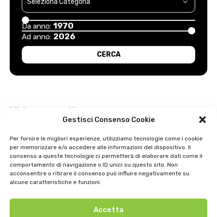
1970
Da anno:
2026
Ad anno:
Video recenti
Gestisci Consenso Cookie
Esordio positivo degli arancioni: Carpi – Pistoiese: 1-2
Per fornire le migliori esperienze, utilizziamo tecnologie come i cookie
per memorizzare e/o accedere alle informazioni del dispositivo. Il
Intervista a Gian Antonio Stella su “L’orda” di Luigi Bardelli 2002
consenso a queste tecnologie ci permetterà di elaborare dati come il
comportamento di navigazione o ID unici su questo sito. Non
Festa dell’ Unità PDS: interviste 1991
acconsentire o ritirare il consenso può influire negativamente su
alcune caratteristiche e funzioni.
GIOSTRA DELL’ORSO 1979
Accetta
Uno strepitoso anno di basket della SNAI Montecatini 1998