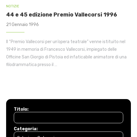
NOTIZIE
44 e 45 edizione Premio Vallecorsi 1996
21 Gennaio 1996
Il “Premio Vallecorsi per un’opera teatrale” venne istituito nel
1949 in memoria di Francesco Vallecorsi, impiegato delle
Officine San Giorgio di Pistoia ed infaticabile animatore di una
filodrammatica presso il …
Titolo:
Categoria: