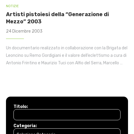
NOTIZIE
Artisti pistoiesi della “Generazione di
Mezzo” 2003
24 Dicembre 2003
Un documentario realizzato in collaborazione con la Brigata del
Leoncino su Remo Gordigiani e il valore dell’eclettismo a cura di
Antonio Frintino e Maurizio Tuci con Alfio del Serra, Marcello …
Titolo:
Categoria: