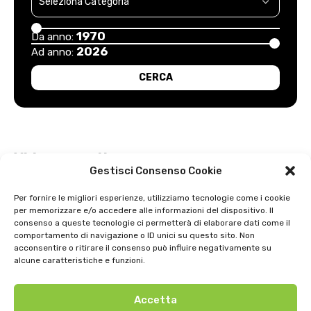
1970
Da anno:
2026
Ad anno:
Video recenti
Gestisci Consenso Cookie
Esordio positivo degli arancioni: Carpi – Pistoiese: 1-2
Per fornire le migliori esperienze, utilizziamo tecnologie come i cookie
per memorizzare e/o accedere alle informazioni del dispositivo. Il
Intervista a Gian Antonio Stella su “L’orda” di Luigi Bardelli 2002
consenso a queste tecnologie ci permetterà di elaborare dati come il
comportamento di navigazione o ID unici su questo sito. Non
Festa dell’ Unità PDS: interviste 1991
acconsentire o ritirare il consenso può influire negativamente su
alcune caratteristiche e funzioni.
GIOSTRA DELL’ORSO 1979
Accetta
Uno strepitoso anno di basket della SNAI Montecatini 1998