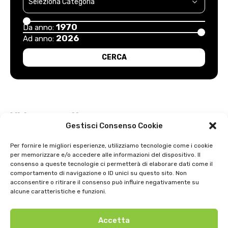
1970
Da anno:
2026
Ad anno:
Video recenti
Gestisci Consenso Cookie
Esordio positivo degli arancioni: Carpi – Pistoiese: 1-2
Per fornire le migliori esperienze, utilizziamo tecnologie come i cookie
per memorizzare e/o accedere alle informazioni del dispositivo. Il
Intervista a Gian Antonio Stella su “L’orda” di Luigi Bardelli 2002
consenso a queste tecnologie ci permetterà di elaborare dati come il
comportamento di navigazione o ID unici su questo sito. Non
Festa dell’ Unità PDS: interviste 1991
acconsentire o ritirare il consenso può influire negativamente su
alcune caratteristiche e funzioni.
GIOSTRA DELL’ORSO 1979
Accetta
Uno strepitoso anno di basket della SNAI Montecatini 1998