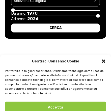
1970
Da anno:
2026
Ad anno:
Video recenti
Gestisci Consenso Cookie
Esordio positivo degli arancioni: Carpi – Pistoiese: 1-2
Per fornire le migliori esperienze, utilizziamo tecnologie come i cookie
per memorizzare e/o accedere alle informazioni del dispositivo. Il
Intervista a Gian Antonio Stella su “L’orda” di Luigi Bardelli 2002
consenso a queste tecnologie ci permetterà di elaborare dati come il
comportamento di navigazione o ID unici su questo sito. Non
Festa dell’ Unità PDS: interviste 1991
acconsentire o ritirare il consenso può influire negativamente su
alcune caratteristiche e funzioni.
GIOSTRA DELL’ORSO 1979
Accetta
Uno strepitoso anno di basket della SNAI Montecatini 1998