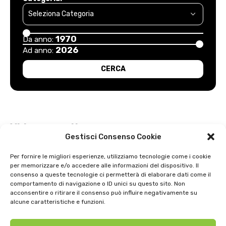
1970
Da anno:
2026
Ad anno:
Video recenti
Gestisci Consenso Cookie
Esordio positivo degli arancioni: Carpi – Pistoiese: 1-2
Per fornire le migliori esperienze, utilizziamo tecnologie come i cookie
per memorizzare e/o accedere alle informazioni del dispositivo. Il
Intervista a Gian Antonio Stella su “L’orda” di Luigi Bardelli 2002
consenso a queste tecnologie ci permetterà di elaborare dati come il
comportamento di navigazione o ID unici su questo sito. Non
Festa dell’ Unità PDS: interviste 1991
acconsentire o ritirare il consenso può influire negativamente su
alcune caratteristiche e funzioni.
GIOSTRA DELL’ORSO 1979