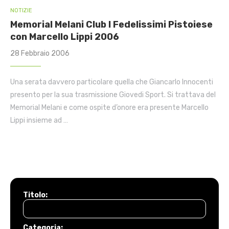
NOTIZIE
Memorial Melani Club I Fedelissimi Pistoiese
con Marcello Lippi 2006
28 Febbraio 2006
Una serata davvero particolare quella che Giancarlo Innocenti
presento per la sua trasmissione Giovedi Sport. Si trattava del
Memorial Melani e come ospite d’onore era presente Marcello
Lippi insieme ad …
Titolo:
Categoria: