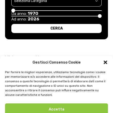
1970
Da anno:
2026
Ad anno:
Video recenti
Gestisci Consenso Cookie
Esordio positivo degli arancioni: Carpi – Pistoiese: 1-2
Per fornire le migliori esperienze, utilizziamo tecnologie come i cookie
per memorizzare e/o accedere alle informazioni del dispositivo. Il
Intervista a Gian Antonio Stella su “L’orda” di Luigi Bardelli 2002
consenso a queste tecnologie ci permetterà di elaborare dati come il
comportamento di navigazione o ID unici su questo sito. Non
Festa dell’ Unità PDS: interviste 1991
acconsentire o ritirare il consenso può influire negativamente su
alcune caratteristiche e funzioni.
GIOSTRA DELL’ORSO 1979
Accetta
Uno strepitoso anno di basket della SNAI Montecatini 1998