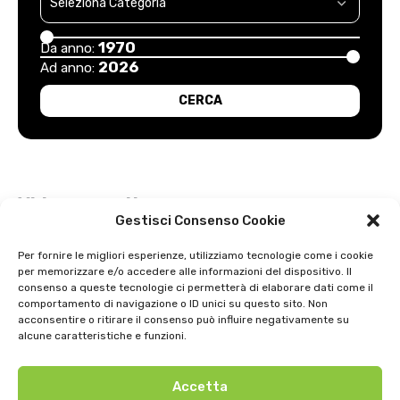
1970
Da anno:
2026
Ad anno:
Video recenti
Gestisci Consenso Cookie
Esordio positivo degli arancioni: Carpi – Pistoiese: 1-2
Per fornire le migliori esperienze, utilizziamo tecnologie come i cookie
per memorizzare e/o accedere alle informazioni del dispositivo. Il
Intervista a Gian Antonio Stella su “L’orda” di Luigi Bardelli 2002
consenso a queste tecnologie ci permetterà di elaborare dati come il
comportamento di navigazione o ID unici su questo sito. Non
Festa dell’ Unità PDS: interviste 1991
acconsentire o ritirare il consenso può influire negativamente su
alcune caratteristiche e funzioni.
GIOSTRA DELL’ORSO 1979
Accetta
Uno strepitoso anno di basket della SNAI Montecatini 1998