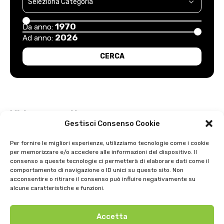
1970
Da anno:
2026
Ad anno:
Video recenti
Gestisci Consenso Cookie
Esordio positivo degli arancioni: Carpi – Pistoiese: 1-2
Per fornire le migliori esperienze, utilizziamo tecnologie come i cookie
per memorizzare e/o accedere alle informazioni del dispositivo. Il
Intervista a Gian Antonio Stella su “L’orda” di Luigi Bardelli 2002
consenso a queste tecnologie ci permetterà di elaborare dati come il
comportamento di navigazione o ID unici su questo sito. Non
Festa dell’ Unità PDS: interviste 1991
acconsentire o ritirare il consenso può influire negativamente su
alcune caratteristiche e funzioni.
GIOSTRA DELL’ORSO 1979
Accetta
Uno strepitoso anno di basket della SNAI Montecatini 1998