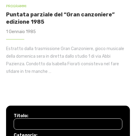
PROGRAMMI
Puntata parziale del “Gran canzoniere”
edizione 1985
1 Gennaio 1985
Estratto dalla trasmissione Gran Canzoniere, gioco musicale
della domenica sera in diretta dallo studio 1 di via Abbi
Pazienza. Condotto da Isabella Fiorati consisteva nel fare
sfidare in tre manche …
Titolo:
Categoria: