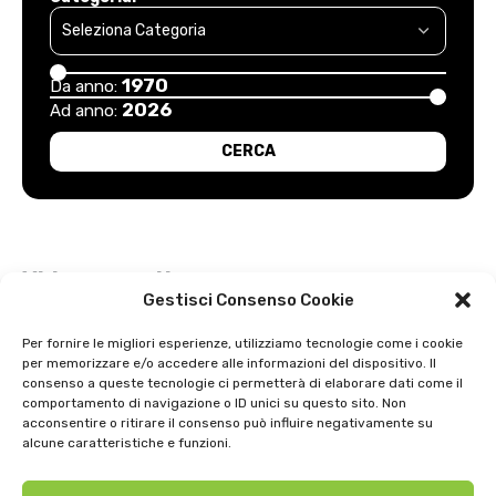
1970
Da anno:
2026
Ad anno:
Video recenti
Gestisci Consenso Cookie
Esordio positivo degli arancioni: Carpi – Pistoiese: 1-2
Per fornire le migliori esperienze, utilizziamo tecnologie come i cookie
per memorizzare e/o accedere alle informazioni del dispositivo. Il
Intervista a Gian Antonio Stella su “L’orda” di Luigi Bardelli 2002
consenso a queste tecnologie ci permetterà di elaborare dati come il
comportamento di navigazione o ID unici su questo sito. Non
Festa dell’ Unità PDS: interviste 1991
acconsentire o ritirare il consenso può influire negativamente su
alcune caratteristiche e funzioni.
GIOSTRA DELL’ORSO 1979