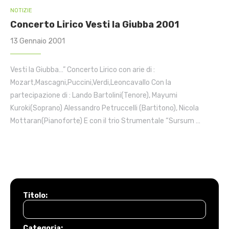
NOTIZIE
Concerto Lirico Vesti la Giubba 2001
13 Gennaio 2001
Vesti la Giubba…” Concerto Lirico con arie di :
Mozart,Mascagni,Puccini,Verdi,Leoncavallo Con la
partecipazione di : Lando Bartolini(Tenore), Mayumi
Kuroki(Soprano) Alessandro Petruccelli (Bartitono), Nicola
Mottaran(Pianoforte) E con il trio Strumentale “Sursum …
Titolo:
Categoria: