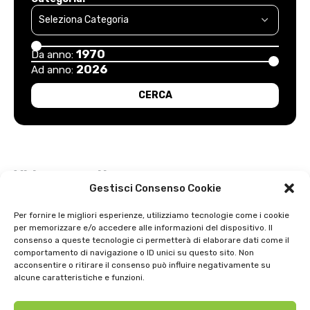
1970
Da anno:
2026
Ad anno:
Video recenti
Gestisci Consenso Cookie
Esordio positivo degli arancioni: Carpi – Pistoiese: 1-2
Per fornire le migliori esperienze, utilizziamo tecnologie come i cookie
per memorizzare e/o accedere alle informazioni del dispositivo. Il
Intervista a Gian Antonio Stella su “L’orda” di Luigi Bardelli 2002
consenso a queste tecnologie ci permetterà di elaborare dati come il
comportamento di navigazione o ID unici su questo sito. Non
Festa dell’ Unità PDS: interviste 1991
acconsentire o ritirare il consenso può influire negativamente su
alcune caratteristiche e funzioni.
GIOSTRA DELL’ORSO 1979