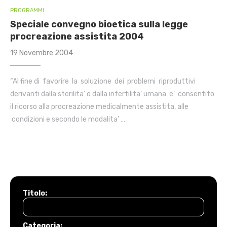
PROGRAMMI
Speciale convegno bioetica sulla legge
procreazione assistita 2004
19 Novembre 2004
“Al fine di favorire la soluzione dei problemi riproduttivi
derivanti dalla sterilita’ o dalla infertilita’ umana e’ consentito
il ricorso alla procreazione medicalmente assistita, alle
condizioni e secondo le modalita’ …
Titolo:
Categoria: