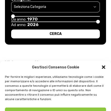
1970
Da anno:
2026
Ad anno:
Video recenti
Gestisci Consenso Cookie
Esordio positivo degli arancioni: Carpi – Pistoiese: 1-2
Per fornire le migliori esperienze, utilizziamo tecnologie come i cookie
per memorizzare e/o accedere alle informazioni del dispositivo. Il
Intervista a Gian Antonio Stella su “L’orda” di Luigi Bardelli 2002
consenso a queste tecnologie ci permetterà di elaborare dati come il
comportamento di navigazione o ID unici su questo sito. Non
Festa dell’ Unità PDS: interviste 1991
acconsentire o ritirare il consenso può influire negativamente su
alcune caratteristiche e funzioni.
GIOSTRA DELL’ORSO 1979