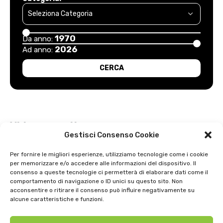
1970
Da anno:
2026
Ad anno:
Video recenti
Gestisci Consenso Cookie
Esordio positivo degli arancioni: Carpi – Pistoiese: 1-2
Per fornire le migliori esperienze, utilizziamo tecnologie come i cookie
per memorizzare e/o accedere alle informazioni del dispositivo. Il
Intervista a Gian Antonio Stella su “L’orda” di Luigi Bardelli 2002
consenso a queste tecnologie ci permetterà di elaborare dati come il
comportamento di navigazione o ID unici su questo sito. Non
Festa dell’ Unità PDS: interviste 1991
acconsentire o ritirare il consenso può influire negativamente su
alcune caratteristiche e funzioni.
GIOSTRA DELL’ORSO 1979