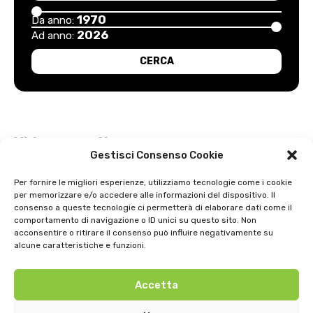
1970
Da anno:
2026
Ad anno:
Video recenti
Gestisci Consenso Cookie
Esordio positivo degli arancioni: Carpi – Pistoiese: 1-2
Per fornire le migliori esperienze, utilizziamo tecnologie come i cookie
per memorizzare e/o accedere alle informazioni del dispositivo. Il
Intervista a Gian Antonio Stella su “L’orda” di Luigi Bardelli 2002
consenso a queste tecnologie ci permetterà di elaborare dati come il
comportamento di navigazione o ID unici su questo sito. Non
Festa dell’ Unità PDS: interviste 1991
acconsentire o ritirare il consenso può influire negativamente su
alcune caratteristiche e funzioni.
GIOSTRA DELL’ORSO 1979
Accetta
Uno strepitoso anno di basket della SNAI Montecatini 1998