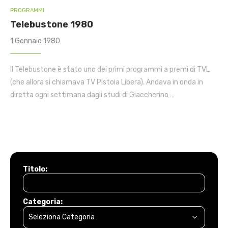
PROGRAMMI
Telebustone 1980
1 Gennaio 1980
Il Telebustone è stato uno dei primi programmi a premi di TVL
(che allora si chiamava TV Pistoia Libera). Andava in onda in
diretta ogni settimana dagli studi di Giaccherino …
Titolo:
Categoria: