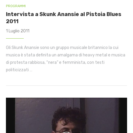
PROGRAMMI
Intervista a Skunk Anansie al Pistoia Blues
2011
1 Luglio 2011
Gli Skunk Anansie sono un gruppo musicale britannico la cui
musica è stata definita un amalgama di heavy metal e musica
di protesta rabbiosa, “nera” e femminista, con testi
politicizzati …