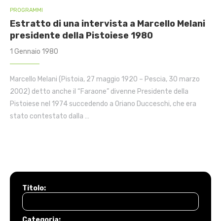
PROGRAMMI
Estratto di una intervista a Marcello Melani
presidente della Pistoiese 1980
1 Gennaio 1980
Marcello Melani (Pistoia, 27 maggio 1920 – Pescia, 30 marzo
2002) detto anche il “Faraone” divenne Presidente della
Pistoiese nel 1974 succedendo a Oriano Ducceschi, che era
stato contestato dalla …
Titolo:
Categoria: