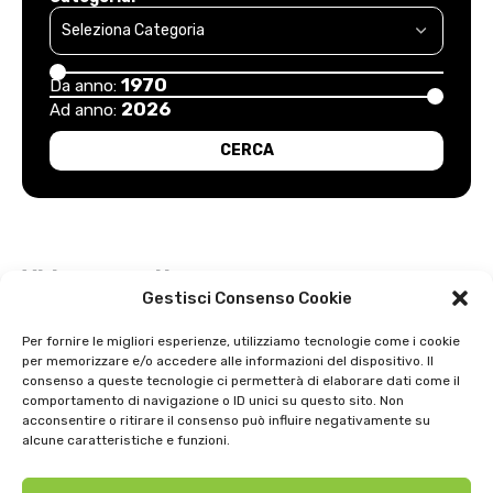
1970
Da anno:
2026
Ad anno:
Video recenti
Gestisci Consenso Cookie
Esordio positivo degli arancioni: Carpi – Pistoiese: 1-2
Per fornire le migliori esperienze, utilizziamo tecnologie come i cookie
per memorizzare e/o accedere alle informazioni del dispositivo. Il
Intervista a Gian Antonio Stella su “L’orda” di Luigi Bardelli 2002
consenso a queste tecnologie ci permetterà di elaborare dati come il
comportamento di navigazione o ID unici su questo sito. Non
Festa dell’ Unità PDS: interviste 1991
acconsentire o ritirare il consenso può influire negativamente su
alcune caratteristiche e funzioni.
GIOSTRA DELL’ORSO 1979