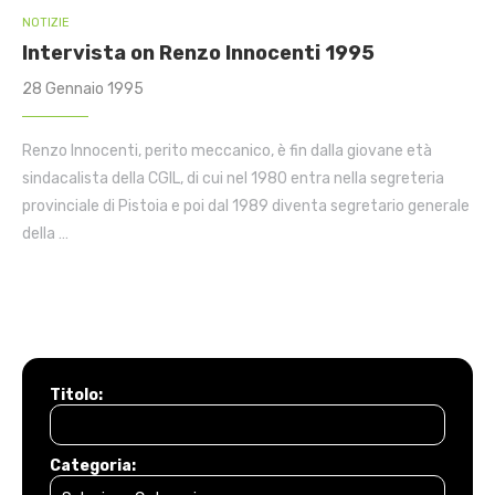
NOTIZIE
Intervista on Renzo Innocenti 1995
28 Gennaio 1995
Renzo Innocenti, perito meccanico, è fin dalla giovane età
sindacalista della CGIL, di cui nel 1980 entra nella segreteria
provinciale di Pistoia e poi dal 1989 diventa segretario generale
della …
Titolo:
Categoria: