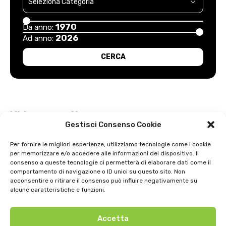
1970
Da anno:
2026
Ad anno:
Video recenti
Gestisci Consenso Cookie
Esordio positivo degli arancioni: Carpi – Pistoiese: 1-2
Per fornire le migliori esperienze, utilizziamo tecnologie come i cookie
per memorizzare e/o accedere alle informazioni del dispositivo. Il
Intervista a Gian Antonio Stella su “L’orda” di Luigi Bardelli 2002
consenso a queste tecnologie ci permetterà di elaborare dati come il
comportamento di navigazione o ID unici su questo sito. Non
Festa dell’ Unità PDS: interviste 1991
acconsentire o ritirare il consenso può influire negativamente su
alcune caratteristiche e funzioni.
GIOSTRA DELL’ORSO 1979
Accetta
Uno strepitoso anno di basket della SNAI Montecatini 1998