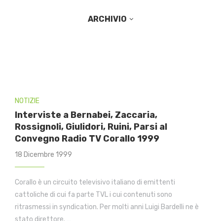
ARCHIVIO
NOTIZIE
Interviste a Bernabei, Zaccaria,
Rossignoli, Giulidori, Ruini, Parsi al
Convegno Radio TV Corallo 1999
18 Dicembre 1999
Corallo è un circuito televisivo italiano di emittenti
cattoliche di cui fa parte TVL i cui contenuti sono
ritrasmessi in syndication. Per molti anni Luigi Bardelli ne è
stato direttore. …