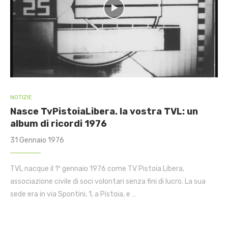
NOTIZIE
Nasce TvPistoiaLibera. la vostra TVL: un
album di ricordi 1976
31 Gennaio 1976
TVL nacque il 1º gennaio 1976 come TV Pistoia Libera,
associazione civile di soci volontari senza fini di lucro. La sua
sede era in via Spontini, 1, a Pistoia, e …