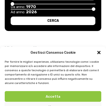
1970
Da anno:
2026
Ad anno:
Video recenti
Gestisci Consenso Cookie
Esordio positivo degli arancioni: Carpi – Pistoiese: 1-2
Per fornire le migliori esperienze, utilizziamo tecnologie come i cookie
per memorizzare e/o accedere alle informazioni del dispositivo. Il
Intervista a Gian Antonio Stella su “L’orda” di Luigi Bardelli 2002
consenso a queste tecnologie ci permetterà di elaborare dati come il
comportamento di navigazione o ID unici su questo sito. Non
Festa dell’ Unità PDS: interviste 1991
acconsentire o ritirare il consenso può influire negativamente su
alcune caratteristiche e funzioni.
GIOSTRA DELL’ORSO 1979
Accetta
Uno strepitoso anno di basket della SNAI Montecatini 1998