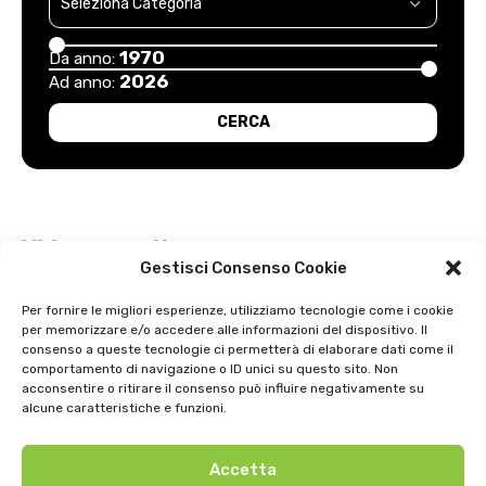
1970
Da anno:
2026
Ad anno:
Video recenti
Gestisci Consenso Cookie
Esordio positivo degli arancioni: Carpi – Pistoiese: 1-2
Per fornire le migliori esperienze, utilizziamo tecnologie come i cookie
per memorizzare e/o accedere alle informazioni del dispositivo. Il
Intervista a Gian Antonio Stella su “L’orda” di Luigi Bardelli 2002
consenso a queste tecnologie ci permetterà di elaborare dati come il
comportamento di navigazione o ID unici su questo sito. Non
Festa dell’ Unità PDS: interviste 1991
acconsentire o ritirare il consenso può influire negativamente su
alcune caratteristiche e funzioni.
GIOSTRA DELL’ORSO 1979
Accetta
Uno strepitoso anno di basket della SNAI Montecatini 1998