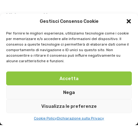
Video recenti
Gestisci Consenso Cookie
Esordio positivo degli arancioni: Carpi – Pistoiese: 1-2
Per fornire le migliori esperienze, utilizziamo tecnologie come i cookie
per memorizzare e/o accedere alle informazioni del dispositivo. Il
Intervista a Gian Antonio Stella su “L’orda” di Luigi Bardelli 2002
consenso a queste tecnologie ci permetterà di elaborare dati come il
comportamento di navigazione o ID unici su questo sito. Non
Festa dell’ Unità PDS: interviste 1991
acconsentire o ritirare il consenso può influire negativamente su
alcune caratteristiche e funzioni.
GIOSTRA DELL’ORSO 1979
Accetta
Uno strepitoso anno di basket della SNAI Montecatini 1998
Nega
Visualizza le preferenze
Cookie Policy
Dichiarazione sulla Privacy
@2024
TV LIBERA S.P.A.
- Tutti i diritti riservati. Powered by
Rubidia
Privacy
-
Cookie
-
Preferenze