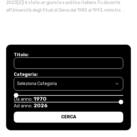
2023[2]) è stato un giurista e politico italiano. Fu docente
all’Università degli Studi di Siena dal 1985 al 1993, ministro …
Titolo:
Categoria:
1970
Da anno:
2026
Ad anno: